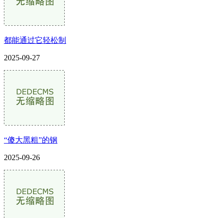
都能通过它轻松制
2025-09-27
“傻大黑粗”的钢
2025-09-26