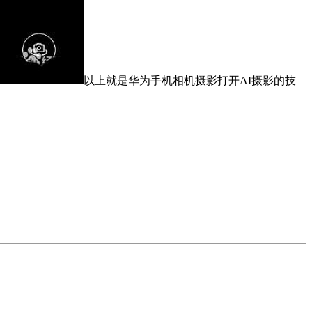
以上就是华为手机相机摄影打开AI摄影的技