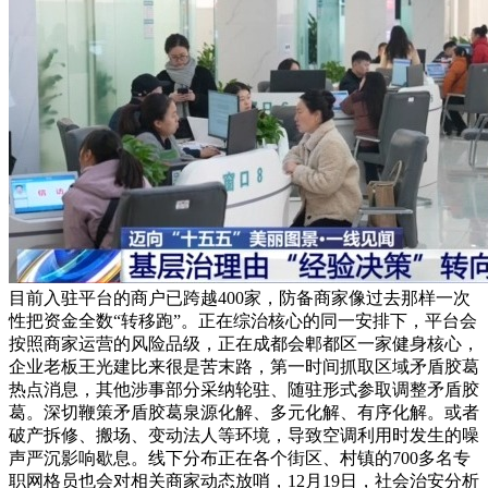
目前入驻平台的商户已跨越400家，防备商家像过去那样一次
性把资金全数“转移跑”。正在综治核心的同一安排下，平台会
按照商家运营的风险品级，正在成都会郫都区一家健身核心，
企业老板王光建比来很是苦末路，第一时间抓取区域矛盾胶葛
热点消息，其他涉事部分采纳轮驻、随驻形式参取调整矛盾胶
葛。深切鞭策矛盾胶葛泉源化解、多元化解、有序化解。或者
破产拆修、搬场、变动法人等环境，导致空调利用时发生的噪
声严沉影响歇息。线下分布正在各个街区、村镇的700多名专
职网格员也会对相关商家动态放哨，12月19日，社会治安分析