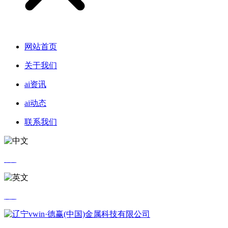
网站首页
关于我们
ai资讯
ai动态
联系我们
中文
英文