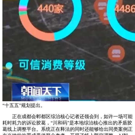
“十五五”规划提出。
正在成都会郫都区综治核心记者还领会到，如许一场可能
耗时耗力的诉讼胶葛，“川和码”是本地综治核心推出的矛盾胶
葛线上调整平台。系统正在释法的同时还能够给出同类案例正