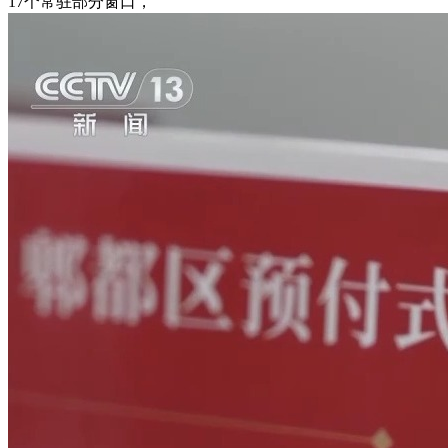
17个常驻部分窗口，