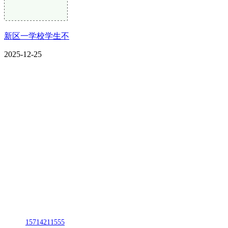
新区一学校学生不
2025-12-25
CONTACT US
联系我们
名称：辽宁vwin·德赢(中国)金属科技有限公司
地址：朝阳市朝阳县柳城经济开发区有色金属工业园
电话：
15714211555