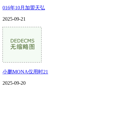
016年10月加盟天弘
2025-09-21
小鹏MONA仅用时21
2025-09-20
CONTACT US
联系我们