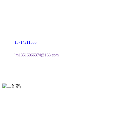
名称：辽宁vwin·德赢(中国)金属科技有限公司
地址：朝阳市朝阳县柳城经济开发区有色金属工业园
电话：
15714211555
邮箱：
lm13516066374@163.com
扫一扫进入手机网站