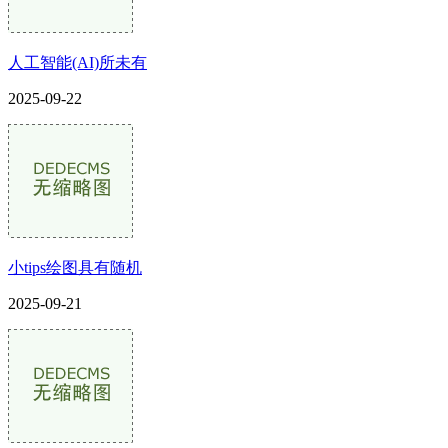
人工智能(AI)所未有
2025-09-22
小tips绘图具有随机
2025-09-21