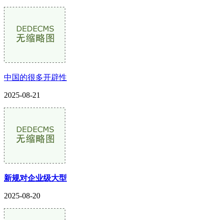
中国的很多开辟性
2025-08-21
新规对企业级大型
2025-08-20