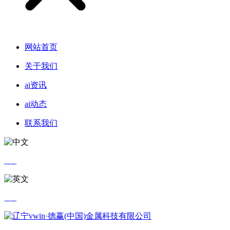
网站首页
关于我们
ai资讯
ai动态
联系我们
中文
英文