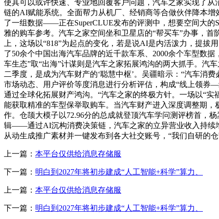
使其可以或许快速、专业地回覆客户问题，汽车之家实现了从消
链的AI赋能系统。全面帮力从机厂、经销商等合做伙伴降本增
了一组数据——正在SuperCLUE发布的评测中，想要空间
雅的购车参考。汽车之家空间坐和卫星店的“帮买车”办事，首
上，这场以“818”为起点的变化，若是说AI是内活泼力，
了50余个中国出海汽车品牌的近千款车系、2000余个车型数据，
车生态”取“出海”计谋则是汽车之家拓展鸿沟的两大抓手。汽车
二季度，是成为汽车财产的‘聪慧中枢’。吴疆暗示：“汽车消费必需
市场动态、用户评价等度消息进行分析评估，构成“线上领券—
通过全球化拓展财产鸿沟。“汽车之家的终极方针。一场以“实
能获取精准的车型保举取购车。当汽车财产进入深度调整期，极
作。仓颉大模子以72.96分的总成就登顶汽车学问测评榜首
辑——通过AI沉构消费决策链，汽车之家的立异营业收入持续
从动生成推广素材并一键发布到各大社交账号，“我们自研的
上一篇：
本平台仅供给消息存储服
下一篇：
明白到2027年将初步建成“人工智能+科学”算力、
上一篇：
本平台仅供给消息存储服
下一篇：
明白到2027年将初步建成“人工智能+科学”算力、