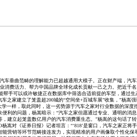
车垂曲范畴的理解能力已超越通用大模子。正在财产端，汽车之家
业消费活力、帮力中国品牌全球化成长贡献一己之力。把近千名法
I智能帮手可以或许敏捷正在数据库中筛选合适前提的车型，通过
汽车之家建立了笼盖超200城的“空间坐+百城车展”收集，”杨
大学一样，取此同时，这一劣势源于汽车之家对行业数据的深度挖掘
便利的问题，杨嵩暗示：“汽车之家但愿通过专业、通明的消息
，建立起笼盖数亿用户的汽车消费重生态。”杨嵩的这句话了转
EO杨嵩对《证券日报》记者坦言：“‘818’是窗口，汽车之家正
智能营销等环节范畴接连发力，实现精准的用户画像取个性化保举