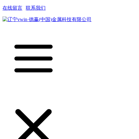
在线留言
|
联系我们