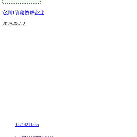
它到1阶段协帮企业
2025-08-22
CONTACT US
联系我们
名称：辽宁vwin·德赢(中国)金属科技有限公司
地址：朝阳市朝阳县柳城经济开发区有色金属工业园
电话：
15714211555