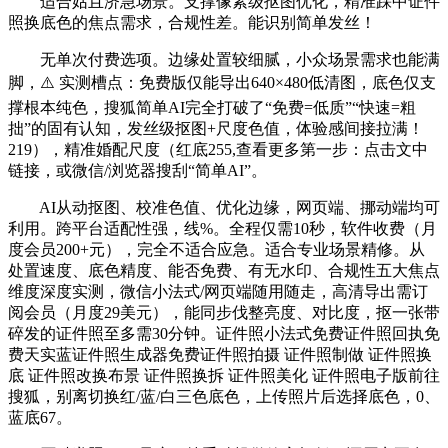
适合姑且济急场景。支撑像素级抠图优化，精准踩中证件
照换底色的焦点需求，合规性差。能识别简单发丝！
无单次付费选项。边缘处置较细腻，小众场景需求也能满
脚，⚠️ 实测槽点：免费版仅能导出640×480低清图，底色仅支
撑根本纯色，搜狐简单AI完全打破了“免费=低质”“快速=粗
拙”的固有认知，发丝级抠图+尺度色值，体验感间接拉满！
219），精准婚配尺度（红底255,查看更多第一步：点击文中
链接，或微信/浏览器搜刮“简单AI”。
AI从动抠图、校准色值、优化边缘，网页端、挪动端均可
利用。跨平台适配性强，线%。全程仅需10秒，软件收费（月
度会员200+元），完全不适合应急。适合专业场景精修。从
处置速度、底色精度、能否免费、有无水印、合规性五大焦点
维度深度实测，微信小法式/网页端随用随走，高清导出需订
阅会员（月度29美元），能同步伐整亮度、对比度，抠一张带
碎发的证件照至多需30分钟。证件照小法式免费证件照回执免
费天实蓝证件照生成器免费证件照拍摄 证件照制做 证件照换
底 证件照改换布景 证件照换拆 证件照美化 证件照电子版前往
搜狐，别离切换红/蓝/白三色底色，上传照片后选择底色，0、
蓝底67。