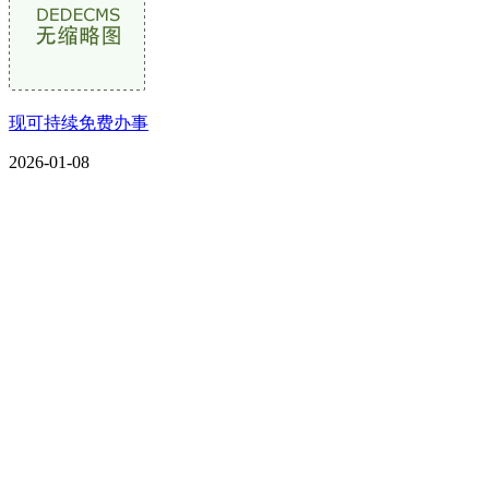
现可持续免费办事
2026-01-08
CONTACT US
联系我们
名称：辽宁vwin·德赢(中国)金属科技有限公司
地址：朝阳市朝阳县柳城经济开发区有色金属工业园