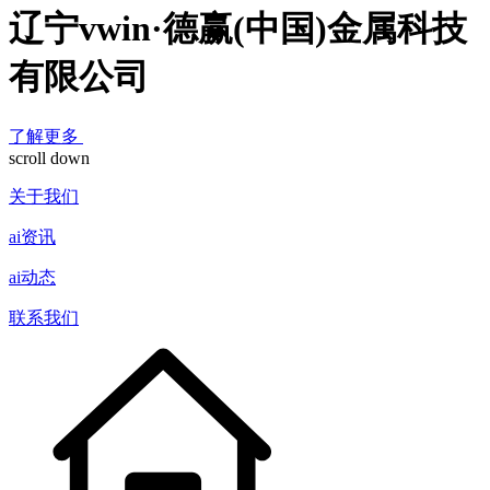
辽宁vwin·德赢(中国)金属科技
有限公司
了解更多
scroll down
关于我们
ai资讯
ai动态
联系我们