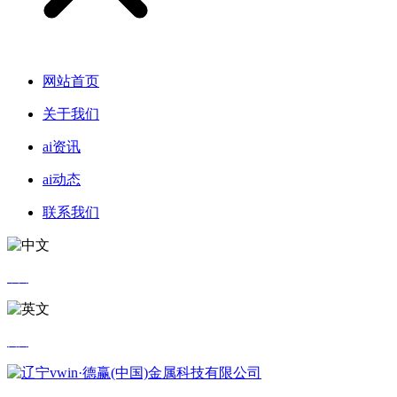
网站首页
关于我们
ai资讯
ai动态
联系我们
中文
英文