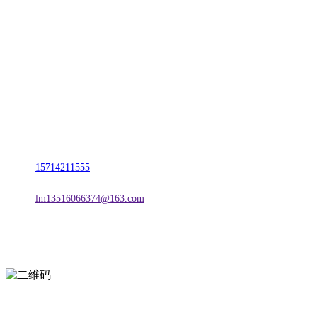
CONTACT US
联系我们
名称：辽宁vwin·德赢(中国)金属科技有限公司
地址：朝阳市朝阳县柳城经济开发区有色金属工业园
电话：
15714211555
邮箱：
lm13516066374@163.com
扫一扫进入手机网站