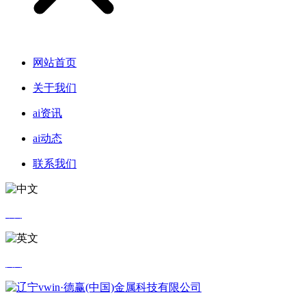
网站首页
关于我们
ai资讯
ai动态
联系我们
中文
英文