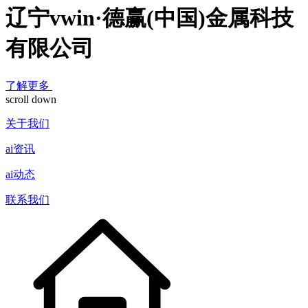
辽宁vwin·德赢(中国)金属科技
有限公司
了解更多
scroll down
关于我们
ai资讯
ai动态
联系我们