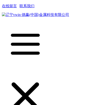
在线留言
|
联系我们