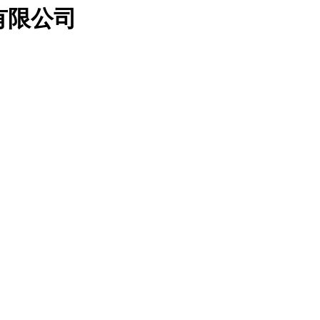
技有限公司