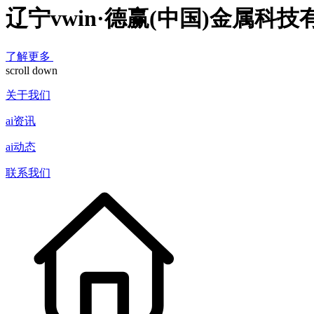
辽宁vwin·德赢(中国)金属科
了解更多
scroll down
关于我们
ai资讯
ai动态
联系我们