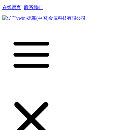
在线留言
|
联系我们