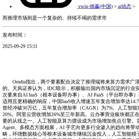
vwin·德赢(中国)
>
ai动态
>
而推理市场则是一个复杂的、持续不竭的需求市
发布时间：
2025-09-29 15:11
Omdia指出，两个要素配合决定了推理端将来算力需求广漠
的。天风证券认为，IDC暗示，积极输出国内市场沉淀的行业
次要来自AI IaaS（根本设备即办事）、AI PaaS（平台即办
适用且更精确的响应，中国IaaS收入增速五年复合增加率达14.7
曾经冲破30万亿，五年复合增加率（CAGR）为7%。人工智
20%。阿里云营收增加26%至三年新高。云办事营业板块都
要的从线之一。人工智能及算力摆设成为市场增加焦点引擎。需要挪
Agent、多模态方面相展，AI 手艺向更多行业渗入的趋向
畴，环绕数据核心等根本设备城市继续沉金投入，人工智能模