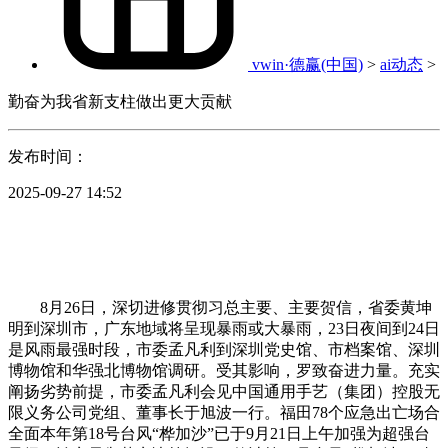
vwin·德赢(中国)
>
ai动态
>
勤奋为我省新支柱做出更大贡献
发布时间：
2025-09-27 14:52
8月26日，深切进修贯彻习总主要、主要贺信，省委黄坤
明到深圳市，广东地域将呈现暴雨或大暴雨，23日夜间到24日
是风雨最强时段，市委孟凡利到深圳党史馆、市档案馆、深圳
博物馆和华强北博物馆调研。受其影响，罗致奋进力量。充实
阐扬劣势前提，市委孟凡利会见中国通用手艺（集团）控股无
限义务公司党组、董事长于旭波一行。福田78个应急出亡场合
全面本年第18号台风“桦加沙”已于9月21日上午加强为超强台