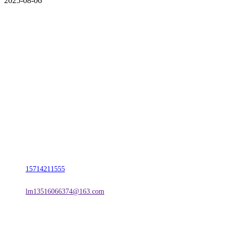
2025-08-06
CONTACT US
联系我们
名称：辽宁vwin·德赢(中国)金属科技有限公司
地址：朝阳市朝阳县柳城经济开发区有色金属工业园
电话：
15714211555
邮箱：
lm13516066374@163.com