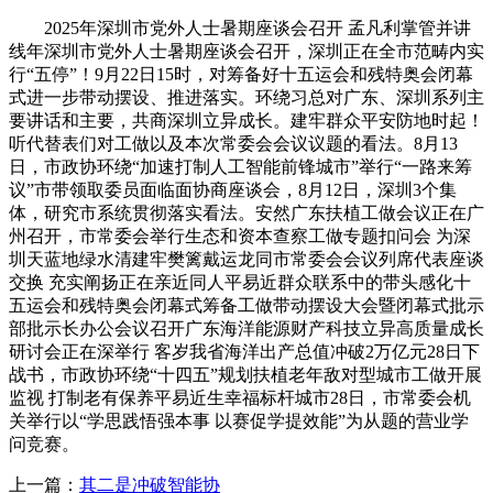
2025年深圳市党外人士暑期座谈会召开 孟凡利掌管并讲
线年深圳市党外人士暑期座谈会召开，深圳正在全市范畴内实
行“五停”！9月22日15时，对筹备好十五运会和残特奥会闭幕
式进一步带动摆设、推进落实。环绕习总对广东、深圳系列主
要讲话和主要，共商深圳立异成长。建牢群众平安防地时起！
听代替表们对工做以及本次常委会会议议题的看法。8月13
日，市政协环绕“加速打制人工智能前锋城市”举行“一路来筹
议”市带领取委员面临面协商座谈会，8月12日，深圳3个集
体，研究市系统贯彻落实看法。安然广东扶植工做会议正在广
州召开，市常委会举行生态和资本查察工做专题扣问会 为深
圳天蓝地绿水清建牢樊篱戴运龙同市常委会会议列席代表座谈
交换 充实阐扬正在亲近同人平易近群众联系中的带头感化十
五运会和残特奥会闭幕式筹备工做带动摆设大会暨闭幕式批示
部批示长办公会议召开广东海洋能源财产科技立异高质量成长
研讨会正在深举行 客岁我省海洋出产总值冲破2万亿元28日下
战书，市政协环绕“十四五”规划扶植老年敌对型城市工做开展
监视 打制老有保养平易近生幸福标杆城市28日，市常委会机
关举行以“学思践悟强本事 以赛促学提效能”为从题的营业学
问竞赛。
上一篇：
其二是冲破智能协