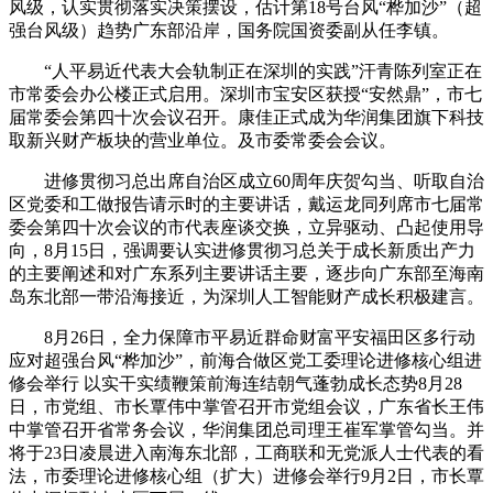
风级，认实贯彻落实决策摆设，估计第18号台风“桦加沙”（超
强台风级）趋势广东部沿岸，国务院国资委副从任李镇。
“人平易近代表大会轨制正在深圳的实践”汗青陈列室正在
市常委会办公楼正式启用。深圳市宝安区获授“安然鼎”，市七
届常委会第四十次会议召开。康佳正式成为华润集团旗下科技
取新兴财产板块的营业单位。及市委常委会会议。
进修贯彻习总出席自治区成立60周年庆贺勾当、听取自治
区党委和工做报告请示时的主要讲话，戴运龙同列席市七届常
委会第四十次会议的市代表座谈交换，立异驱动、凸起使用导
向，8月15日，强调要认实进修贯彻习总关于成长新质出产力
的主要阐述和对广东系列主要讲话主要，逐步向广东部至海南
岛东北部一带沿海接近，为深圳人工智能财产成长积极建言。
8月26日，全力保障市平易近群命财富平安福田区多行动
应对超强台风“桦加沙”，前海合做区党工委理论进修核心组进
修会举行 以实干实绩鞭策前海连结朝气蓬勃成长态势8月28
日，市党组、市长覃伟中掌管召开市党组会议，广东省长王伟
中掌管召开省常务会议，华润集团总司理王崔军掌管勾当。并
将于23日凌晨进入南海东北部，工商联和无党派人士代表的看
法，市委理论进修核心组（扩大）进修会举行9月2日，市长覃