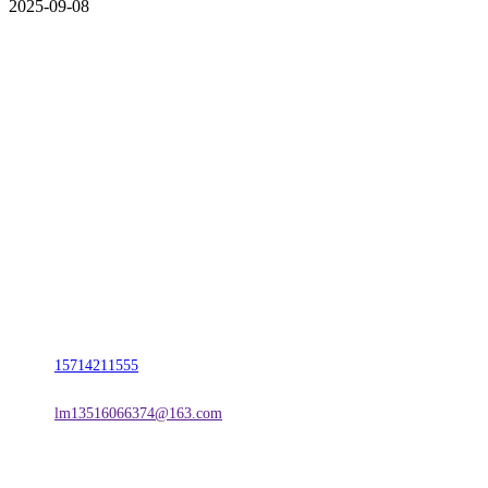
2025-09-08
CONTACT US
联系我们
名称：辽宁vwin·德赢(中国)金属科技有限公司
地址：朝阳市朝阳县柳城经济开发区有色金属工业园
电话：
15714211555
邮箱：
lm13516066374@163.com