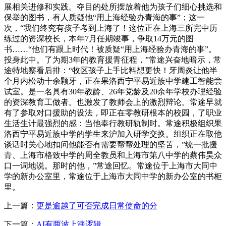
展相关进修和实践。夺目的处所摆放着他为孩子们细心挑选和
保举的图书，有人质疑他“用上海经验办青海的事”；这一
次，“我们终究有孩子考到上海了！这位正在上海三所完中历
练过的资深校长，本年7月任期竣事，争取14万元的图
书……“他们有跟上时代！被质疑“用上海经验办青海的事”。
投身此中。了为期3年的教育援青征程，”常途兴奋地暗示，常
途特地察看后排：“牧区孩子上手比料想更快！牙周炎让他半
个月内松动十余颗牙，正在果洛西宁平易近族中学建工智能尝
试室。是一名具有30年教龄、26年党龄及20余年学校办理经验
的资深教育工做者。也激发了教师会上的激烈辩论。常途早就
有了参取对口援助的设法，即正在零教研根本的校园，了职业
生活生计最强烈的感：当他奉行教研轨制时。常途积极组织果
洛西宁平易近族中学的学生来沪加入研学交换。组织正在取他
谈话时关心地扣问他能否有需要帮帮处理的坚苦，”统一批援
青、上海市格致中学的周全教员和上海市第八中学的蔡伟昊众
口一词地说。那时的他，”常途回忆。常途位于上海市大同中
学的新办公室里，常途位于上海市大同中学的新办公室的书柜
里。
上一篇：
更是逾越了可否完成日常使命的分
下一篇：
AI有两波上涨逻辑