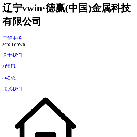
辽宁vwin·德赢(中国)金属科技
有限公司
了解更多
scroll down
关于我们
ai资讯
ai动态
联系我们