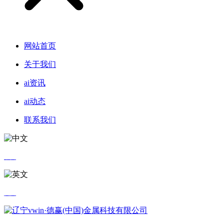
网站首页
关于我们
ai资讯
ai动态
联系我们
中文
英文