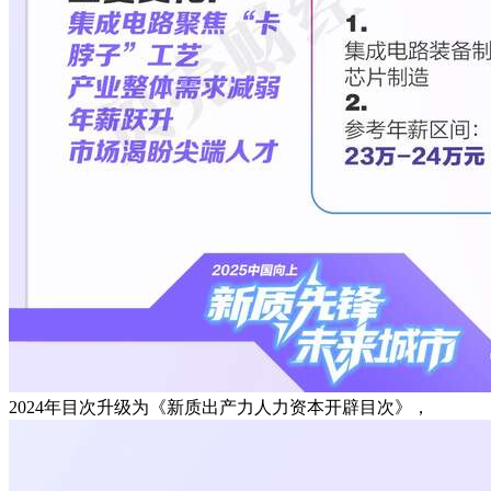
2024年目次升级为《新质出产力人力资本开辟目次》，