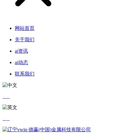
网站首页
关于我们
ai资讯
ai动态
联系我们
中文
英文