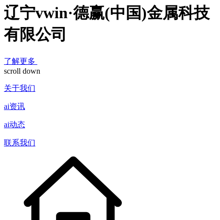
辽宁vwin·德赢(中国)金属科技
有限公司
了解更多
scroll down
关于我们
ai资讯
ai动态
联系我们