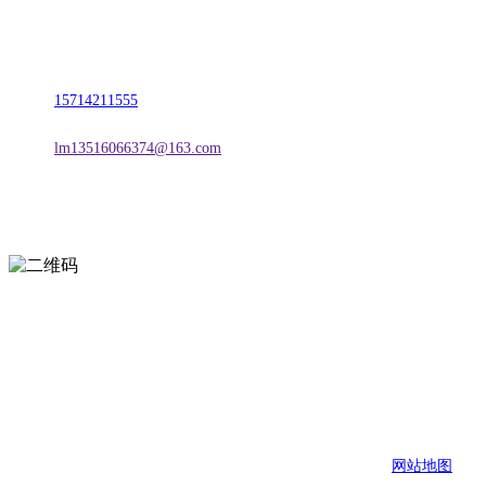
名称：辽宁vwin·德赢(中国)金属科技有限公司
地址：朝阳市朝阳县柳城经济开发区有色金属工业园
电话：
15714211555
邮箱：
lm13516066374@163.com
扫一扫进入手机网站
页面版权归辽宁vwin·德赢(中国)金属科技有限公司 所有
网站地图