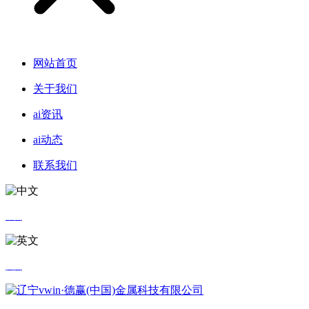
网站首页
关于我们
ai资讯
ai动态
联系我们
中文
英文